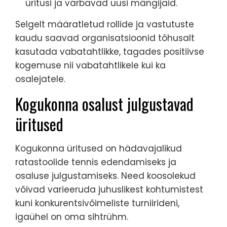
üritusi ja värbavad uusi mängijaid.
Selgelt määratletud rollide ja vastutuste
kaudu saavad organisatsioonid tõhusalt
kasutada vabatahtlikke, tagades positiivse
kogemuse nii vabatahtlikele kui ka
osalejatele.
Kogukonna osalust julgustavad
üritused
Kogukonna üritused on hädavajalikud
ratastoolide tennis edendamiseks ja
osaluse julgustamiseks. Need koosolekud
võivad varieeruda juhuslikest kohtumistest
kuni konkurentsivõimeliste turniirideni,
igaühel on oma sihtrühm.