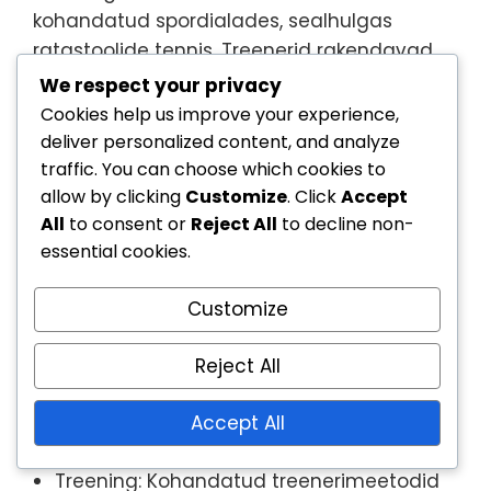
kohandatud spordialades, sealhulgas
ratastoolide tennis. Treenerid rakendavad
sageli spetsiifilisi harjutusi, mis arvestavad
We respect your privacy
sportlaste ainulaadsete vajadustega,
Cookies help us improve your experience,
keskendudes oskuste arendamisele ja
deliver personalized content, and analyze
füüsilisele ettevalmistusele. See kohandatud
traffic. You can choose which cookies to
allow by clicking
Customize
. Click
Accept
lähenemine mitte ainult ei paranda
All
to consent or
Reject All
to decline non-
sooritust, vaid edendab ka
essential cookies.
kogukonnatunnet osalejate seas, kuna nad
jagavad kogemusi ja toetavad üksteist oma
Customize
sportlikel teekondadel.
Kaasatus: Mõlemad spordialad
Reject All
edendavad osalust puuetega isikutelt.
Varustus: Spetsialiseeritud varustus
Accept All
parandab sooritust ja ohutust.
Treening: Kohandatud treenerimeetodid