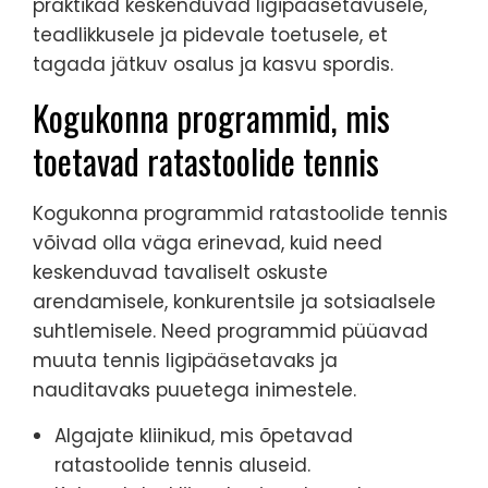
praktikad keskenduvad ligipääsetavusele,
teadlikkusele ja pidevale toetusele, et
tagada jätkuv osalus ja kasvu spordis.
Kogukonna programmid, mis
toetavad ratastoolide tennis
Kogukonna programmid ratastoolide tennis
võivad olla väga erinevad, kuid need
keskenduvad tavaliselt oskuste
arendamisele, konkurentsile ja sotsiaalsele
suhtlemisele. Need programmid püüavad
muuta tennis ligipääsetavaks ja
nauditavaks puuetega inimestele.
Algajate kliinikud, mis õpetavad
ratastoolide tennis aluseid.