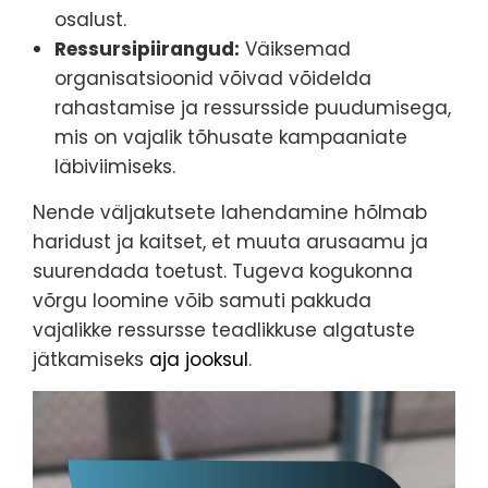
osalust.
Ressursipiirangud:
Väiksemad
organisatsioonid võivad võidelda
rahastamise ja ressursside puudumisega,
mis on vajalik tõhusate kampaaniate
läbiviimiseks.
Nende väljakutsete lahendamine hõlmab
haridust ja kaitset, et muuta arusaamu ja
suurendada toetust. Tugeva kogukonna
võrgu loomine võib samuti pakkuda
vajalikke ressursse teadlikkuse algatuste
jätkamiseks
aja jooksul
.