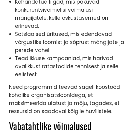
Kohandatud liigad, mis pakuvad
konkurentsivõimelisi võimalusi
mängijatele, kelle oskustasemed on
erinevad.
Sotsiaalsed üritused, mis edendavad
võrgustike loomist ja sõprust mängijate ja
perede vahel.
Teadlikkuse kampaaniad, mis harivad
avalikkust ratastoolide tennisest ja selle
eelistest.
Need programmid teevad sageli koostööd
kohalike organisatsioonidega, et
maksimeerida ulatust ja mõju, tagades, et
ressursid on saadaval kõigile huvilistele.
Vabatahtlike võimalused