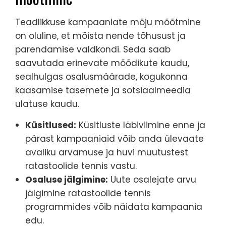
Teadlikkuse kampaaniate mõju mõõtmine
on oluline, et mõista nende tõhusust ja
parendamise valdkondi. Seda saab
saavutada erinevate mõõdikute kaudu,
sealhulgas osalusmäärade, kogukonna
kaasamise tasemete ja sotsiaalmeedia
ulatuse kaudu.
Küsitlused:
Küsitluste läbiviimine enne ja
pärast kampaaniaid võib anda ülevaate
avaliku arvamuse ja huvi muutustest
ratastoolide tennis vastu.
Osaluse jälgimine:
Uute osalejate arvu
jälgimine ratastoolide tennis
programmides võib näidata kampaania
edu.