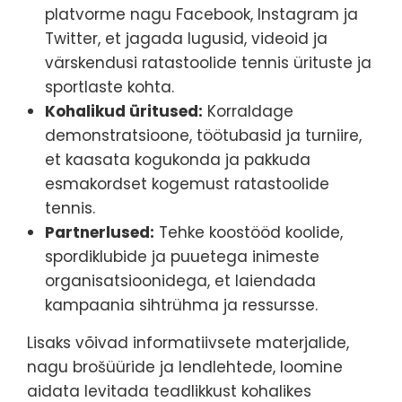
platvorme nagu Facebook, Instagram ja
Twitter, et jagada lugusid, videoid ja
värskendusi ratastoolide tennis ürituste ja
sportlaste kohta.
Kohalikud üritused:
Korraldage
demonstratsioone, töötubasid ja turniire,
et kaasata kogukonda ja pakkuda
esmakordset kogemust ratastoolide
tennis.
Partnerlused:
Tehke koostööd koolide,
spordiklubide ja puuetega inimeste
organisatsioonidega, et laiendada
kampaania sihtrühma ja ressursse.
Lisaks võivad informatiivsete materjalide,
nagu brošüüride ja lendlehtede, loomine
aidata levitada teadlikkust kohalikes