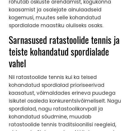
rõhutab oskuste arendamist, kogukonna
kaasamist ja osalejate ainulaadseid
kogemusi, muutes selle kohandatud
spordialade maastiku oluliseks osaks.
Sarnasused ratastoolide tennis ja
teiste kohandatud spordialade
vahel
Nii ratastoolide tennis kui ka teised
kohandatud spordialad prioriseerivad
kaasatust, võimaldades erineva puudega
isikutel osaleda konkurentsivõimeliselt. Nagu
spordialad, nagu ratastoolikorvpall ja
kohandatud sõudmine, muudab
ratastoolide tennis traditsioonilisi reegleid,