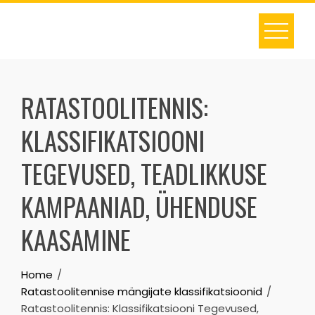
Skip
to
content
RATASTOOLITENNIS:
KLASSIFIKATSIOONI
TEGEVUSED, TEADLIKKUSE
KAMPAANIAD, ÜHENDUSE
KAASAMINE
Home
Ratastoolitennise mängijate klassifikatsioonid
Ratastoolitennis: Klassifikatsiooni Tegevused,