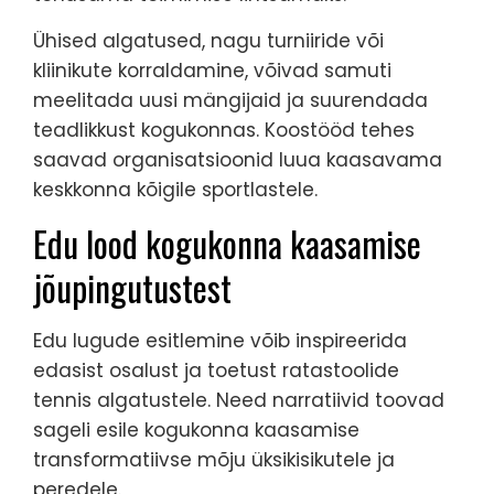
Ühised algatused, nagu turniiride või
kliinikute korraldamine, võivad samuti
meelitada uusi mängijaid ja suurendada
teadlikkust kogukonnas. Koostööd tehes
saavad organisatsioonid luua kaasavama
keskkonna kõigile sportlastele.
Edu lood kogukonna kaasamise
jõupingutustest
Edu lugude esitlemine võib inspireerida
edasist osalust ja toetust ratastoolide
tennis algatustele. Need narratiivid toovad
sageli esile kogukonna kaasamise
transformatiivse mõju üksikisikutele ja
peredele.