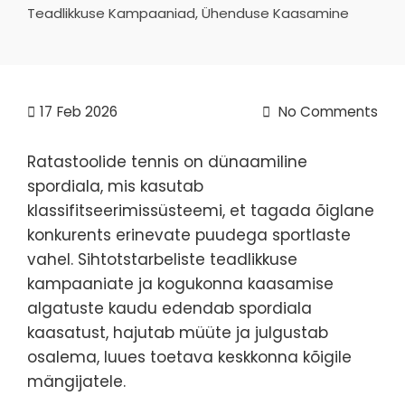
Teadlikkuse Kampaaniad, Ühenduse Kaasamine
17
Feb 2026
No Comments
Ratastoolide tennis on dünaamiline
spordiala, mis kasutab
klassifitseerimissüsteemi, et tagada õiglane
konkurents erinevate puudega sportlaste
vahel. Sihtotstarbeliste teadlikkuse
kampaaniate ja kogukonna kaasamise
algatuste kaudu edendab spordiala
kaasatust, hajutab müüte ja julgustab
osalema, luues toetava keskkonna kõigile
mängijatele.