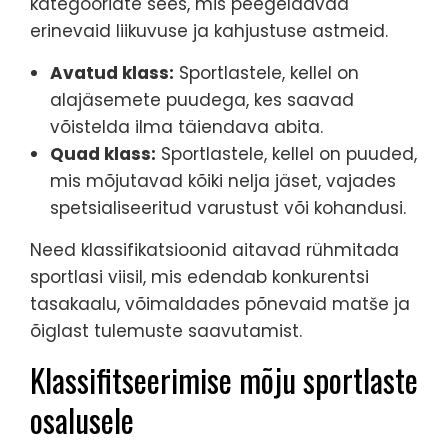
kategooriate sees, mis peegeldavad
erinevaid liikuvuse ja kahjustuse astmeid.
Avatud klass:
Sportlastele, kellel on
alajäsemete puudega, kes saavad
võistelda ilma täiendava abita.
Quad klass:
Sportlastele, kellel on puuded,
mis mõjutavad kõiki nelja jäset, vajades
spetsialiseeritud varustust või kohandusi.
Need klassifikatsioonid aitavad rühmitada
sportlasi viisil, mis edendab konkurentsi
tasakaalu, võimaldades põnevaid matše ja
õiglast tulemuste saavutamist.
Klassifitseerimise mõju sportlaste
osalusele