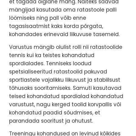
et tagada õiglane mäng. Näiteks saavad
mängijad kasutada oma ratastoole palli
löömiseks ning pall võib enne
tagasisaatmist kaks korda põrgata,
kohandades erinevaid liikuvuse tasemeid.
Varustus mängib olulist rolli nii ratastoolide
tennis kui ka teistes kohandatud
spordialades. Tenniseks loodud
spetsialiseeritud ratastoolid pakuvad
sportlastele vajalikku liikuvust ja stabiilsust
tõhusaks sooritamiseks. Samuti kasutavad
teised kohandatud spordialad kohandatud
varustust, nagu kerged toolid korvpallis või
kohandatud paadid sõudmises, et
parandada sooritust ja ohutust.
Treeningu kohandused on levinud kõikides