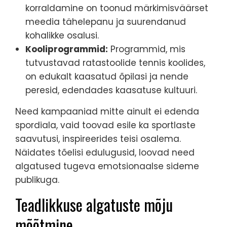
korraldamine on toonud märkimisväärset
meedia tähelepanu ja suurendanud
kohalikke osalusi.
Kooliprogrammid:
Programmid, mis
tutvustavad ratastoolide tennis koolides,
on edukalt kaasatud õpilasi ja nende
peresid, edendades kaasatuse kultuuri.
Need kampaaniad mitte ainult ei edenda
spordiala, vaid toovad esile ka sportlaste
saavutusi, inspireerides teisi osalema.
Näidates tõelisi edulugusid, loovad need
algatused tugeva emotsionaalse sideme
publikuga.
Teadlikkuse algatuste mõju
mõõtmine