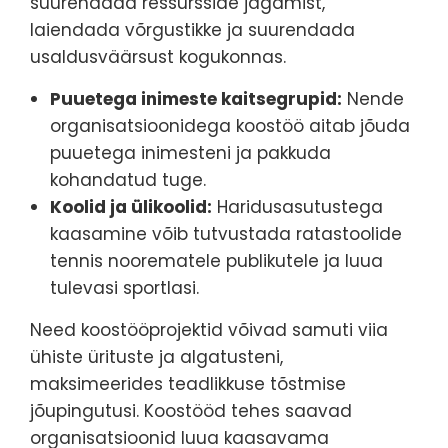
suurendada ressursside jagamist,
laiendada võrgustikke ja suurendada
usaldusväärsust kogukonnas.
Puuetega inimeste kaitsegrupid:
Nende
organisatsioonidega koostöö aitab jõuda
puuetega inimesteni ja pakkuda
kohandatud tuge.
Koolid ja ülikoolid:
Haridusasutustega
kaasamine võib tutvustada ratastoolide
tennis noorematele publikutele ja luua
tulevasi sportlasi.
Need koostööprojektid võivad samuti viia
ühiste ürituste ja algatusteni,
maksimeerides teadlikkuse tõstmise
jõupingutusi. Koostööd tehes saavad
organisatsioonid luua kaasavama