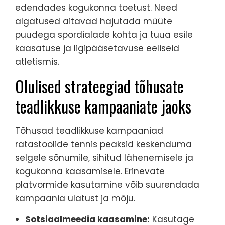
edendades kogukonna toetust. Need
algatused aitavad hajutada müüte
puudega spordialade kohta ja tuua esile
kaasatuse ja ligipääsetavuse eeliseid
atletismis.
Olulised strateegiad tõhusate
teadlikkuse kampaaniate jaoks
Tõhusad teadlikkuse kampaaniad
ratastoolide tennis peaksid keskenduma
selgele sõnumile, sihitud lähenemisele ja
kogukonna kaasamisele. Erinevate
platvormide kasutamine võib suurendada
kampaania ulatust ja mõju.
Sotsiaalmeedia kaasamine:
Kasutage