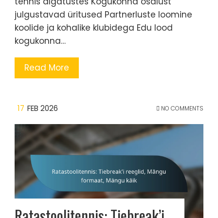
tennis algatustes Kogukonna osalust
julgustavad üritused Partnerluste loomine
koolide ja kohalike klubidega Edu lood
kogukonna…
Read More
17
FEB 2026
NO COMMENTS
Ratastoolitennis: Tiebreak’i