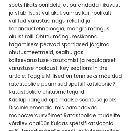
spetsifikatsioonidele, et parandada liikuvust
ja stabiilsust väljakul, samas kui hoolikalt
valitud varustus, nagu reketid ja
kohandustehnoloogia, mängib mängus
olulist rolli. Ohutu mängukeskkonna
tagamiseks peavad sportlased järgima
ohutusmeetmeid, sealhulgas
kaitsevarustuse kasutamist ja regulaarset
varustuse hooldust. Key sections in the
article: Toggle Millised on tenniseks mõeldud
ratastoolide peamised spetsifikatsioonid?
Ratastoolide ehitusmaterjalid
Kaalupiirangud optimaalse soorituse jaoks
Disainielemendid, mis parandavad
manööverdusvõimet Ratastoolide mudelite
võrdlev analüüs Kuidas spetsifikatsioonid