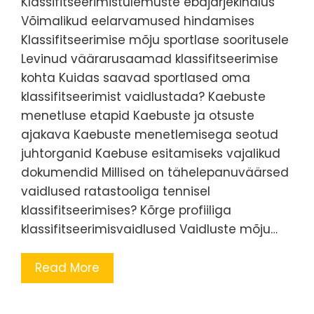
Klassifitseerimistulemuste ebajärjekindlus
Võimalikud eelarvamused hindamises
Klassifitseerimise mõju sportlase sooritusele
Levinud väärarusaamad klassifitseerimise
kohta Kuidas saavad sportlased oma
klassifitseerimist vaidlustada? Kaebuste
menetluse etapid Kaebuste ja otsuste
ajakava Kaebuste menetlemisega seotud
juhtorganid Kaebuse esitamiseks vajalikud
dokumendid Millised on tähelepanuväärsed
vaidlused ratastooliga tennisel
klassifitseerimises? Kõrge profiiliga
klassifitseerimisvaidlused Vaidluste mõju…
Read More