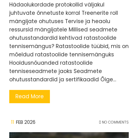
Hädaolukordade protokollid väljakul
juhtuvate õnnetuste korral Treenerite roll
mängijate ohutuses Tervise ja heaolu
ressursid mängijatele Millised seadmete
ohutusstandardid kehtivad ratastoolide
tennisemängus? Ratastoolide tüübid, mis on
mõeldud ratastoolide tennisemänguks
Hooldusnõuanded ratastoolide
tenniseseadmete jaoks Seadmete
ohutusstandardid ja sertifikaadid Õige…
Read More
11
FEB 2026
NO COMMENTS