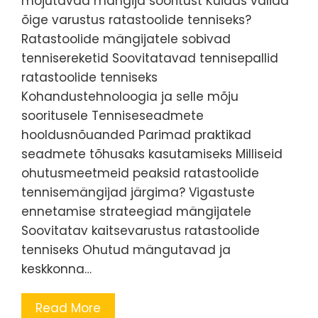
mõjutavad mängija sooritust Kuidas valida
õige varustus ratastoolide tenniseks?
Ratastoolide mängijatele sobivad
tennisereketid Soovitatavad tennisepallid
ratastoolide tenniseks
Kohandustehnoloogia ja selle mõju
sooritusele Tenniseseadmete
hooldusnõuanded Parimad praktikad
seadmete tõhusaks kasutamiseks Milliseid
ohutusmeetmeid peaksid ratastoolide
tennisemängijad järgima? Vigastuste
ennetamise strateegiad mängijatele
Soovitatav kaitsevarustus ratastoolide
tenniseks Ohutud mängutavad ja
keskkonna…
Read More