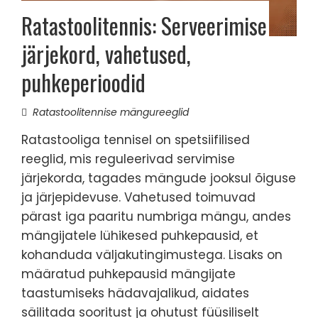
Ratastoolitennis: Serveerimise
järjekord, vahetused,
puhkeperioodid
Ratastoolitennise mängureeglid
Ratastooliga tennisel on spetsiifilised
reeglid, mis reguleerivad servimise
järjekorda, tagades mängude jooksul õiguse
ja järjepidevuse. Vahetused toimuvad
pärast iga paaritu numbriga mängu, andes
mängijatele lühikesed puhkepausid, et
kohanduda väljakutingimustega. Lisaks on
määratud puhkepausid mängijate
taastumiseks hädavajalikud, aidates
säilitada sooritust ja ohutust füüsiliselt