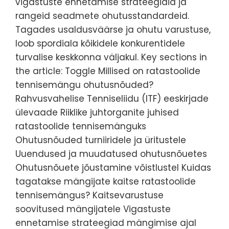
vigastuste ennetamise strateegiaid ja
rangeid seadmete ohutusstandardeid.
Tagades usaldusväärse ja ohutu varustuse,
loob spordiala kõikidele konkurentidele
turvalise keskkonna väljakul. Key sections in
the article: Toggle Millised on ratastoolide
tennisemängu ohutusnõuded?
Rahvusvahelise Tenniseliidu (ITF) eeskirjade
ülevaade Riiklike juhtorganite juhised
ratastoolide tennisemänguks
Ohutusnõuded turniiridele ja üritustele
Uuendused ja muudatused ohutusnõuetes
Ohutusnõuete jõustamine võistlustel Kuidas
tagatakse mängijate kaitse ratastoolide
tennisemängus? Kaitsevarustuse
soovitused mängijatele Vigastuste
ennetamise strateegiad mängimise ajal