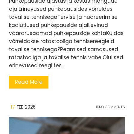
Puhkepauside ajastus ja kestus mängude
ajalErinevused puhkepausides võrreldes
tavalise tennisegaTervise ja hüdreerimise
kaalutlused puhkepauside ajalLevinud
väärarusaamad puhkepauside kohtaKuidas
võrreldakse ratastooliga tennisereegleid
tavalise tennisega?Peamised sarnasused
ratastooliga ja tavalise tennis vahelOlulised
erinevused reeglites…
Read More
17
FEB 2026
NO COMMENTS