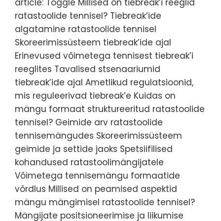
article: Toggle Millised on tiebreak’i reeglid
ratastoolide tennisel? Tiebreak’ide
algatamine ratastoolide tennisel
Skoreerimissüsteem tiebreak’ide ajal
Erinevused võimetega tennisest tiebreak’i
reeglites Tavalised stsenaariumid
tiebreak’ide ajal Ametlikud regulatsioonid,
mis reguleerivad tiebreak’e Kuidas on
mängu formaat struktureeritud ratastoolide
tennisel? Geimide arv ratastoolide
tennisemängudes Skoreerimissüsteem
geimide ja settide jaoks Spetsiifilised
kohandused ratastoolimängijatele
Võimetega tennisemängu formaatide
võrdlus Millised on peamised aspektid
mängu mängimisel ratastoolide tennisel?
Mängijate positsioneerimise ja liikumise