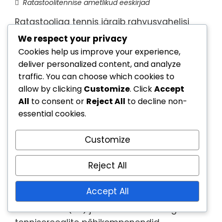
Ratastoolitennise ametlikud eeskirjad
Ratastooliga tennis järgib rahvusvahelisi
standardeid, mille on kehtestanud
We respect your privacy
Rahvusvaheline Tenniseliit (ITF), edendades
Cookies help us improve your experience,
ausat mängu ja kaasavust. Need
deliver personalized content, and analyze
standardid hõlmavad regulatsioone ja
traffic. You can choose which cookies to
mängijate sobivust, tagades reeglite
allow by clicking
Customize
. Click
Accept
All
to consent or
Reject All
to decline non-
ühtlustamise erinevates riikides globaalse
essential cookies.
vastavuse nimel. See koostöö parandab
ligipääsetavust ja säilitab võistluste
Customize
terviklikkuse, tuues lõpuks kasu mängijate
arengule ja võimalustele üle kogu maailma.
Reject All
Key sections in the article: Toggle Millised on
rahvusvahelised standardid ratastooliga
Accept All
tenniseks? Ülevaade Rahvusvahelise
Tenniseliidu (ITF) juhistest Ratastooliga