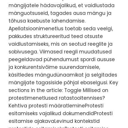
mängijatele hädavajalikud, et vaidlustada
mänguotsuseid, tagades ausa mängu ja
tõhusa kaebuste lahendamise.
Apellatsioonimenetlus toetab seda veelgi,
pakkudes struktureeritud teed otsuste
vaidlustamiseks, mis on seotud reeglite ja
sobivusega. Viimased reegli muudatused
peegeldavad pühendumust spordi aususe
ja konkurentsivõime suurendamisele,
käsitledes mängudünaamikat ja selgitades
mängijate tagasiside põhjal ebaselgusi. Key
sections in the article: Toggle Millised on
protestimenetlused ratastooltennises?
Kehtiva protesti määratlemineProtesti
esitamiseks vajalikud dokumendidProtesti
esitamise ajakavaLevinud kontekstid