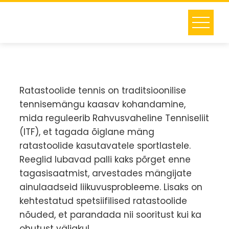
Skip
to
content
Ratastoolide tennis on traditsioonilise
tennisemängu kaasav kohandamine,
mida reguleerib Rahvusvaheline Tenniseliit
(ITF), et tagada õiglane mäng
ratastoolide kasutavatele sportlastele.
Reeglid lubavad palli kaks põrget enne
tagasisaatmist, arvestades mängijate
ainulaadseid liikuvusprobleeme. Lisaks on
kehtestatud spetsiifilised ratastoolide
nõuded, et parandada nii sooritust kui ka
ohutust väljakul.