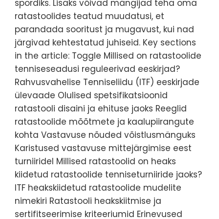
spordiks. Lisaks võivad mängijad teha oma
ratastoolides teatud muudatusi, et
parandada sooritust ja mugavust, kui nad
järgivad kehtestatud juhiseid. Key sections
in the article: Toggle Millised on ratastoolide
tenniseseadusi reguleerivad eeskirjad?
Rahvusvahelise Tenniseliidu (ITF) eeskirjade
ülevaade Olulised spetsifikatsioonid
ratastooli disaini ja ehituse jaoks Reeglid
ratastoolide mõõtmete ja kaalupiirangute
kohta Vastavuse nõuded võistlusmänguks
Karistused vastavuse mittejärgimise eest
turniiridel Millised ratastoolid on heaks
kiidetud ratastoolide tenniseturniiride jaoks?
ITF heakskiidetud ratastoolide mudelite
nimekiri Ratastooli heakskiitmise ja
sertifitseerimise kriteeriumid Erinevused