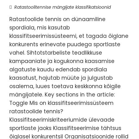
Ratastoolitennise mängijate klassifikatsioonid
Ratastoolide tennis on dünaamiline
spordiala, mis kasutab
klassifitseerimissüsteemi, et tagada õiglane
konkurents erinevate puudega sportlaste
vahel. Sihtotstarbeliste teadlikkuse
kampaaniate ja kogukonna kaasamise
algatuste kaudu edendab spordiala
kaasatust, hajutab müüte ja julgustab
osalema, luues toetava keskkonna kõigile
mängijatele. Key sections in the article:
Toggle Mis on klassifitseerimissüsteem
ratastoolide tennis?
Klassifitseerimiskriteeriumide ülevaade
sportlaste jaoks Klassifitseerimise tähtsus
õiglasel konkurentsil Organisatsioonide rollid