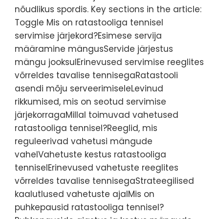
nõudlikus spordis. Key sections in the article:
Toggle Mis on ratastooliga tennisel
servimise järjekord?Esimese servija
määramine mängusServide järjestus
mängu jooksulErinevused servimise reeglites
võrreldes tavalise tennisegaRatastooli
asendi mõju serveerimiseleLevinud
rikkumised, mis on seotud servimise
järjekorragaMillal toimuvad vahetused
ratastooliga tennisel?Reeglid, mis
reguleerivad vahetusi mängude
vahelVahetuste kestus ratastooliga
tenniselErinevused vahetuste reeglites
võrreldes tavalise tennisegaStrateegilised
kaalutlused vahetuste ajalMis on
puhkepausid ratastooliga tennisel?