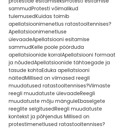
protestide esitamiseksProtesti esitamise
sammudProtesti võimalikud
tulemusedKuidas toimib
apellatsioonimenetlus ratastooltennises?
Apellatsioonimenetluse
ülevaadeApellatsiooni esitamise
sammudKelle poole pöörduda
apellatsioonide korralApellatsiooni formaat
ja nõudedApellatsioonide tähtaegade ja
tasude kohtaEduka apellatsiooni
näitedMillised on viimased reegli
muudatused ratastooltennises?Viimaste
reegli muudatuste ülevaadeReegli
muudatuste mõju mänguleEbaselgete
reeglite selgitusedReegli muudatuste
kontekst ja põhjendus Millised on
protestimenetlused ratastooltennises?