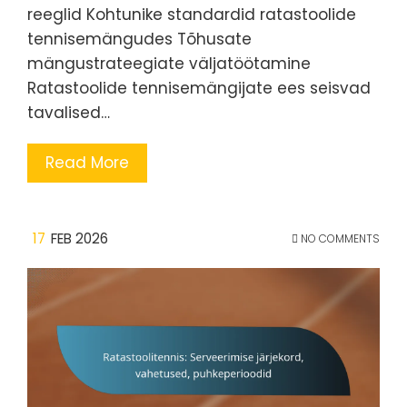
reeglid Kohtunike standardid ratastoolide
tennisemängudes Tõhusate
mängustrateegiate väljatöötamine
Ratastoolide tennisemängijate ees seisvad
tavalised…
Read More
17
FEB 2026
NO COMMENTS