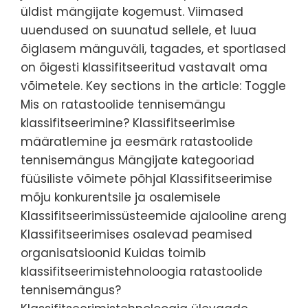
üldist mängijate kogemust. Viimased
uuendused on suunatud sellele, et luua
õiglasem mänguväli, tagades, et sportlased
on õigesti klassifitseeritud vastavalt oma
võimetele. Key sections in the article: Toggle
Mis on ratastoolide tennisemängu
klassifitseerimine? Klassifitseerimise
määratlemine ja eesmärk ratastoolide
tennisemängus Mängijate kategooriad
füüsiliste võimete põhjal Klassifitseerimise
mõju konkurentsile ja osalemisele
Klassifitseerimissüsteemide ajalooline areng
Klassifitseerimises osalevad peamised
organisatsioonid Kuidas toimib
klassifitseerimistehnoloogia ratastoolide
tennisemängus?