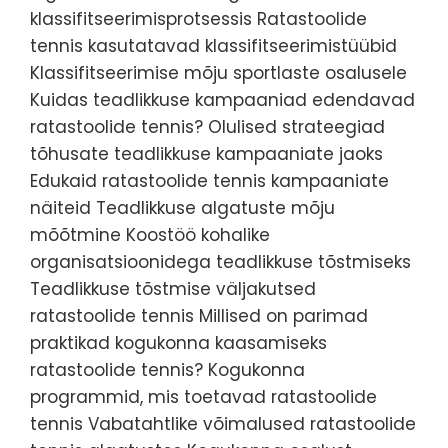
klassifitseerimisprotsessis Ratastoolide
tennis kasutatavad klassifitseerimistüübid
Klassifitseerimise mõju sportlaste osalusele
Kuidas teadlikkuse kampaaniad edendavad
ratastoolide tennis? Olulised strateegiad
tõhusate teadlikkuse kampaaniate jaoks
Edukaid ratastoolide tennis kampaaniate
näiteid Teadlikkuse algatuste mõju
mõõtmine Koostöö kohalike
organisatsioonidega teadlikkuse tõstmiseks
Teadlikkuse tõstmise väljakutsed
ratastoolide tennis Millised on parimad
praktikad kogukonna kaasamiseks
ratastoolide tennis? Kogukonna
programmid, mis toetavad ratastoolide
tennis Vabatahtlike võimalused ratastoolide