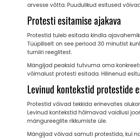
arvesse võtta. Puudulikud esitused võivad 
Protesti esitamise ajakava
Protestid tuleb esitada kindla ajavahemik
Tüüpiliselt on see periood 30 minutist ku
turniiri reeglitest.
Mängijad peaksid tutvuma oma konkreets
võimalust protesti esitada. Hilinenud esitu
Levinud kontekstid protestide 
Protestid võivad tekkida erinevates oluk
Levinud kontekstid hõlmavad vaidlusi joo
mängureeglite rikkumiste üle.
Mängijad võivad samuti protestida, kui n