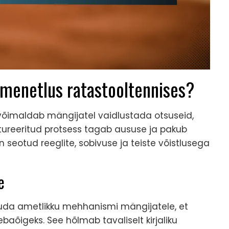
imenetlus ratastooltennises?
võimaldab mängijatel vaidlustada otsuseid,
ktureeritud protsess tagab aususe ja pakub
 seotud reeglite, sobivuse ja teiste võistlusega
e
kuda ametlikku mehhanismi mängijatele, et
aõigeks. See hõlmab tavaliselt kirjaliku