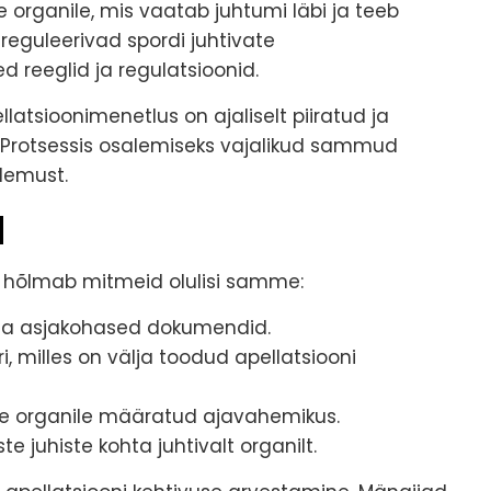
e organile, mis vaatab juhtumi läbi ja teeb
 reguleerivad spordi juhtivate
 reeglid ja regulatsioonid.
latsioonimenetlus on ajaliselt piiratud ja
. Protsessis osalemiseks vajalikud sammud
ulemust.
d
s hõlmab mitmeid olulisi samme:
uda asjakohased dokumendid.
ri, milles on välja toodud apellatsiooni
le organile määratud ajavahemikus.
 juhiste kohta juhtivalt organilt.