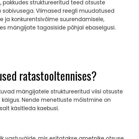
, pakkudes struktureeritud teed otsuste
ja sobivusega. Viimased reegli muudatused
 ja konkurentsivõime suurendamisele,
s mängijate tagasiside põhjal ebaselgusi.
used ratastooltennises?
vad mängijatele struktureeritud viisi otsuste
 käigus. Nende menetluste mõistmine on
alt käsitleda kaebusi.
lik vastuväide, mis esitatakse ametnike otsuse