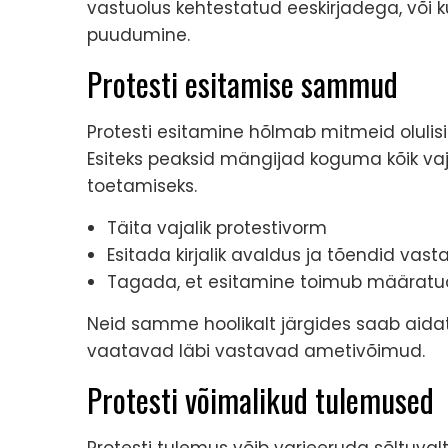
vastuolus kehtestatud eeskirjadega, või 
puudumine.
Protesti esitamise sammud
Protesti esitamine hõlmab mitmeid olulis
Esiteks peaksid mängijad koguma kõik va
toetamiseks.
Täita vajalik protestivorm
Esitada kirjalik avaldus ja tõendid vasta
Tagada, et esitamine toimub määratu
Neid samme hoolikalt järgides saab aidat
vaatavad läbi vastavad ametivõimud.
Protesti võimalikud tulemused
Protesti tulemus võib varieeruda sõltuvalt