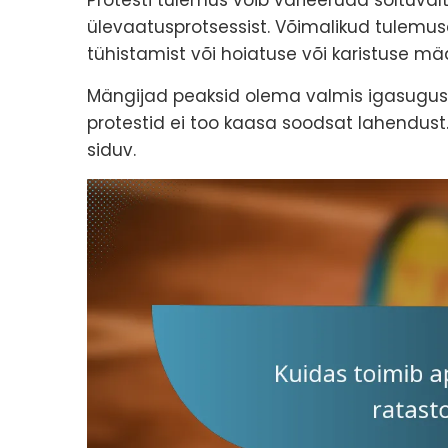
ülevaatusprotsessist. Võimalikud tulemus
tühistamist või hoiatuse või karistuse mää
Mängijad peaksid olema valmis igasugust
protestid ei too kaasa soodsat lahendust. 
siduv.