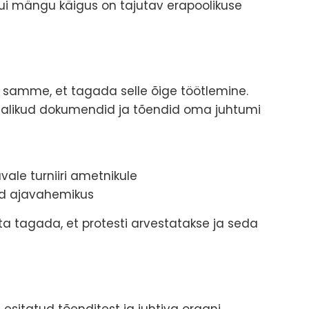
kui mängu käigus on tajutav erapoolikuse
i samme, et tagada selle õige töötlemine.
jalikud dokumendid ja tõendid oma juhtumi
vale turniiri ametnikule
d ajavahemikus
a tagada, et protesti arvestatakse ja seda
 esitatud tõenditest ja juhtiva organi