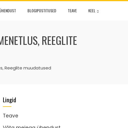
 ÜHENDUST
BLOGIPOSTITUSED
TEAVE
KEEL
MENETLUS, REEGLITE
us, Reeglite muudatused
Lingid
Teave
Võta meiega ühendust