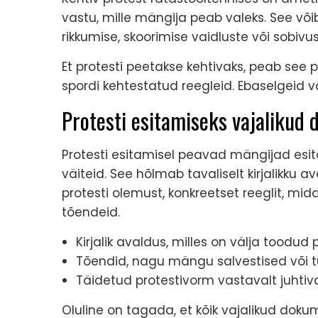
vastu, mille mängija peab valeks. See või
rikkumise, skoorimise vaidluste või sobiv
Et protesti peetakse kehtivaks, peab see 
spordi kehtestatud reegleid. Ebaselgeid võ
Protesti esitamiseks vajalikud
Protesti esitamisel peavad mängijad es
väiteid. See hõlmab tavaliselt kirjalikku av
protesti olemust, konkreetset reeglit, mida
tõendeid.
Kirjalik avaldus, milles on välja toodud 
Tõendid, nagu mängu salvestised või t
Täidetud protestivorm vastavalt juhtiv
Oluline on tagada, et kõik vajalikud doku