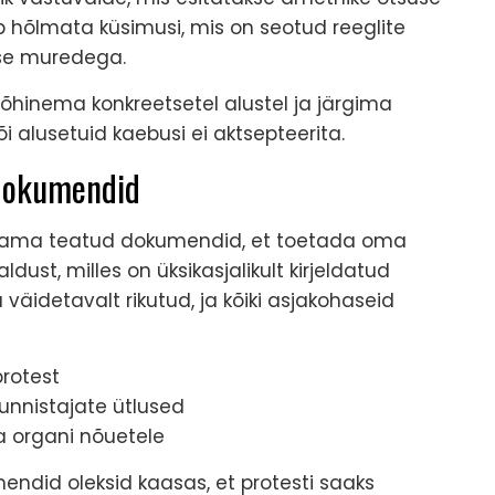
b hõlmata küsimusi, mis on seotud reeglite
use muredega.
põhinema konkreetsetel alustel ja järgima
i alusetuid kaebusi ei aktsepteerita.
 dokumendid
itama teatud dokumendid, et toetada oma
aldust, milles on üksikasjalikult kirjeldatud
 väidetavalt rikutud, ja kõiki asjakohaseid
protest
unnistajate ütlused
a organi nõuetele
mendid oleksid kaasas, et protesti saaks