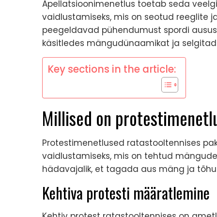
Apellatsioonimenetlus toetab seda veelgi
vaidlustamiseks, mis on seotud reeglite 
peegeldavad pühendumust spordi aususe
käsitledes mängudünaamikat ja selgitade
Key sections in the article:
Millised on protestimenetl
Protestimenetlused ratastooltennises paku
vaidlustamiseks, mis on tehtud mängude
hädavajalik, et tagada aus mäng ja tõhus
Kehtiva protesti määratlemine
Kehtiv protest ratastooltennises on amet