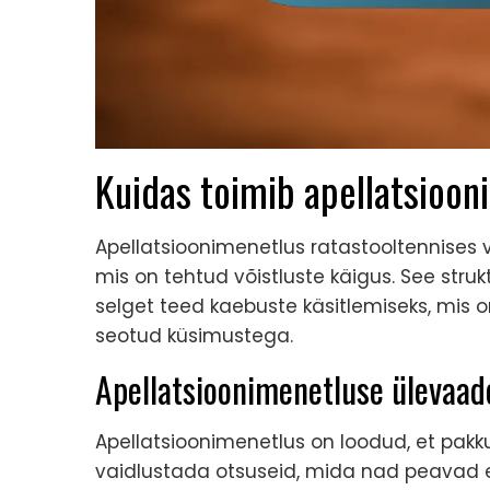
Kuidas toimib apellatsioon
Apellatsioonimenetlus ratastooltennises 
mis on tehtud võistluste käigus. See stru
selget teed kaebuste käsitlemiseks, mis on
seotud küsimustega.
Apellatsioonimenetluse ülevaad
Apellatsioonimenetlus on loodud, et pak
vaidlustada otsuseid, mida nad peavad eb