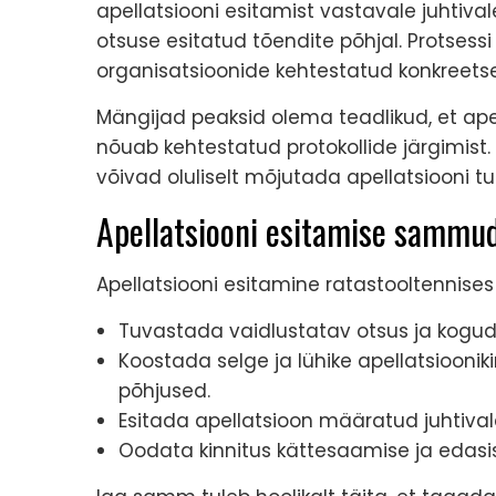
apellatsiooni esitamist vastavale juhtival
otsuse esitatud tõendite põhjal. Protsessi
organisatsioonide kehtestatud konkreetsed
Mängijad peaksid olema teadlikud, et apel
nõuab kehtestatud protokollide järgimist
võivad oluliselt mõjutada apellatsiooni t
Apellatsiooni esitamise sammu
Apellatsiooni esitamine ratastooltennise
Tuvastada vaidlustatav otsus ja kog
Koostada selge ja lühike apellatsiooniki
põhjused.
Esitada apellatsioon määratud juhtiva
Oodata kinnitus kättesaamise ja edasiste