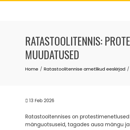
Skip
to
content
RATASTOOLITENNIS: PROTE
MUUDATUSED
Home
Ratastoolitennise ametlikud eeskirjad
13
Feb 2026
Ratastooltennises on protestimenetlused
mänguotsuseid, tagades ausa mängu ja 