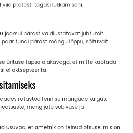
viia protesti tagasi lükkamiseni.
u jooksul pärast vaidlustatavat juhtumit.
ni paar tundi pärast mängu lõppu, sõltuvalt
e ürituse täpse ajakavaga, et mitte kaotada
si ei aktsepteerita.
esitamiseks
ordades ratastooltennise mängude käigus.
neotsuste, mängijate sobivuse ja
ad usuvad, et ametnik on teinud otsuse, mis on