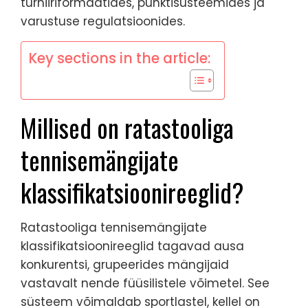
turniiriformaatides, punktisüsteemides ja
varustuse regulatsioonides.
Key sections in the article:
Millised on ratastooliga
tennisemängijate
klassifikatsioonireeglid?
Ratastooliga tennisemängijate
klassifikatsioonireeglid tagavad ausa
konkurentsi, grupeerides mängijaid
vastavalt nende füüsilistele võimetel. See
süsteem võimaldab sportlastel, kellel on