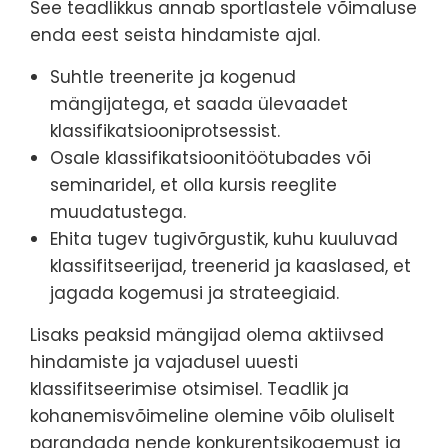
See teadlikkus annab sportlastele võimaluse
enda eest seista hindamiste ajal.
Suhtle treenerite ja kogenud
mängijatega, et saada ülevaadet
klassifikatsiooniprotsessist.
Osale klassifikatsioonitöötubades või
seminaridel, et olla kursis reeglite
muudatustega.
Ehita tugev tugivõrgustik, kuhu kuuluvad
klassifitseerijad, treenerid ja kaaslased, et
jagada kogemusi ja strateegiaid.
Lisaks peaksid mängijad olema aktiivsed
hindamiste ja vajadusel uuesti
klassifitseerimise otsimisel. Teadlik ja
kohanemisvõimeline olemine võib oluliselt
parandada nende konkurentsikogemust ja