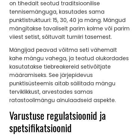
on tihedalt seotud traditsioonilise
tennisemänguga, kasutades sama
punktistruktuuri: 15, 30, 40 ja mäng. Mängud
mängitakse tavaliselt parim kolme või parim
viiest setist, sõltuvalt turniiri tasemest.
Mängijad peavad võitma seti vähemalt
kahe mängu vahega, ja teatud olukordades
kasutatakse tiebreakereid setivõitjate
määramiseks. See järjepidevus
punktisüsteemis aitab säilitada mängu
terviklikkust, arvestades samas
ratastoolimängu ainulaadseid aspekte.
Varustuse regulatsioonid ja
spetsifikatsioonid