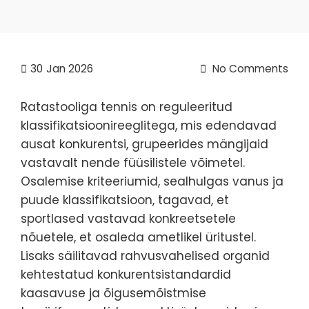
30
Jan 2026
No Comments
Ratastooliga tennis on reguleeritud
klassifikatsioonireeglitega, mis edendavad
ausat konkurentsi, grupeerides mängijaid
vastavalt nende füüsilistele võimetel.
Osalemise kriteeriumid, sealhulgas vanus ja
puude klassifikatsioon, tagavad, et
sportlased vastavad konkreetsetele
nõuetele, et osaleda ametlikel üritustel.
Lisaks säilitavad rahvusvahelised organid
kehtestatud konkurentsistandardid
kaasavuse ja õigusemõistmise