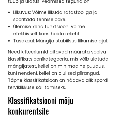
tüüp ja ulatus. Peamised tegurid on:
Liikuvus: Võime liikuda ratastooliga ja
sooritada tenniselööke.
Ülemise keha funktsioon: Võime
efektiivselt käes hoida reketit.
Tasakaal: Mängija stabiilsus liikumise ajal.
Need kriteeriumid aitavad määrata sobiva
klassifikatsioonikategooria, mis võib ulatuda
mängijatest, kellel on minimaalne puudus,
kuni nendeni, kellel on olulised piirangud.
Täpne klassifikatsioon on hädavajalik spordi
terviklikkuse säilitamiseks.
Klassifikatsiooni mõju
konkurentsile