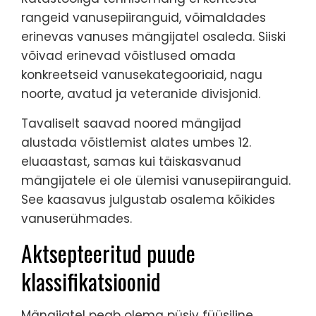
rangeid vanusepiiranguid, võimaldades
erinevas vanuses mängijatel osaleda. Siiski
võivad erinevad võistlused omada
konkreetseid vanusekategooriaid, nagu
noorte, avatud ja veteranide divisjonid.
Tavaliselt saavad noored mängijad
alustada võistlemist alates umbes 12.
eluaastast, samas kui täiskasvanud
mängijatele ei ole ülemisi vanusepiiranguid.
See kaasavus julgustab osalema kõikides
vanuserühmades.
Aktsepteeritud puude
klassifikatsioonid
Mängijatel peab olema püsiv füüsiline