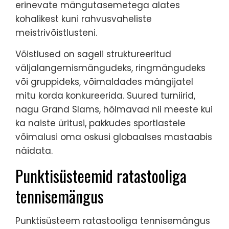
erinevate mängutasemetega alates
kohalikest kuni rahvusvaheliste
meistrivõistlusteni.
Võistlused on sageli struktureeritud
väljalangemismängudeks, ringmängudeks
või gruppideks, võimaldades mängijatel
mitu korda konkureerida. Suured turniirid,
nagu Grand Slams, hõlmavad nii meeste kui
ka naiste üritusi, pakkudes sportlastele
võimalusi oma oskusi globaalses mastaabis
näidata.
Punktisüsteemid ratastooliga
tennisemängus
Punktisüsteem ratastooliga tennisemängus