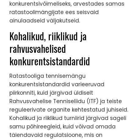
konkurentsivõimeliseks, arvestades samas
ratastoolimängijate ees seisvaid
ainulaadseid väljakutseid.
Kohalikud, riiklikud ja
rahvusvahelised
konkurentsistandardid
Ratastooliga tennisemängu
konkurentsistandardid varieeruvad
piirkonniti, kuid järgivad üldiselt
Rahvusvahelise Tenniseliidu (ITF) ja teiste
reguleerivate organite kehtestatud juhiseid.
Kohalikud ja riiklikud turniirid järgivad sageli
samu põhireegleid, kuid võivad omada
täiendavaid regulatsioone, mis on