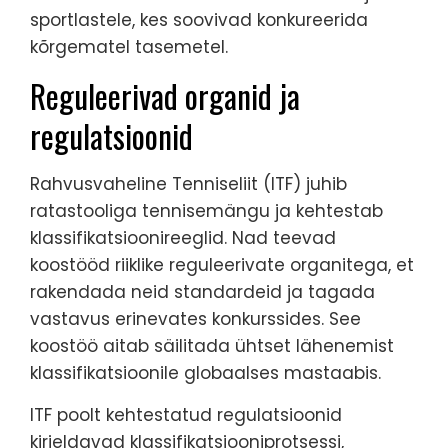
sportlastele, kes soovivad konkureerida
kõrgematel tasemetel.
Reguleerivad organid ja
regulatsioonid
Rahvusvaheline Tenniseliit (ITF) juhib
ratastooliga tennisemängu ja kehtestab
klassifikatsioonireeglid. Nad teevad
koostööd riiklike reguleerivate organitega, et
rakendada neid standardeid ja tagada
vastavus erinevates konkurssides. See
koostöö aitab säilitada ühtset lähenemist
klassifikatsioonile globaalses mastaabis.
ITF poolt kehtestatud regulatsioonid
kirjeldavad klassifikatsiooniprotsessi,