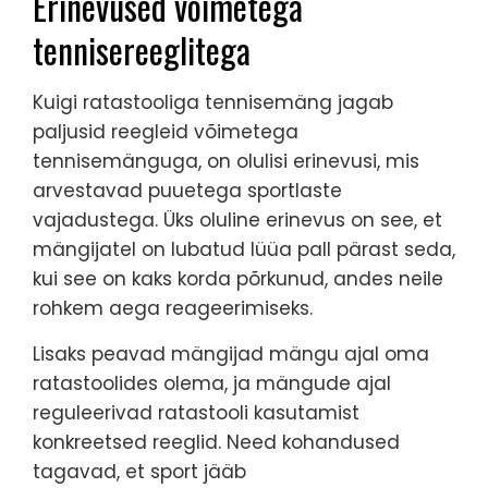
Erinevused võimetega
tennisereeglitega
Kuigi ratastooliga tennisemäng jagab
paljusid reegleid võimetega
tennisemänguga, on olulisi erinevusi, mis
arvestavad puuetega sportlaste
vajadustega. Üks oluline erinevus on see, et
mängijatel on lubatud lüüa pall pärast seda,
kui see on kaks korda põrkunud, andes neile
rohkem aega reageerimiseks.
Lisaks peavad mängijad mängu ajal oma
ratastoolides olema, ja mängude ajal
reguleerivad ratastooli kasutamist
konkreetsed reeglid. Need kohandused
tagavad, et sport jääb