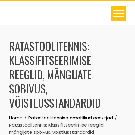
Skip
to
content
RATASTOOLITENNIS:
KLASSIFITSEERIMISE
REEGLID, MÄNGIJATE
SOBIVUS,
VÕISTLUSSTANDARDID
Home
Ratastoolitennise ametlikud eeskirjad
Ratastoolitennis: Klassifitseerimise reeglid,
mängijate sobivus, võistlusstandardid