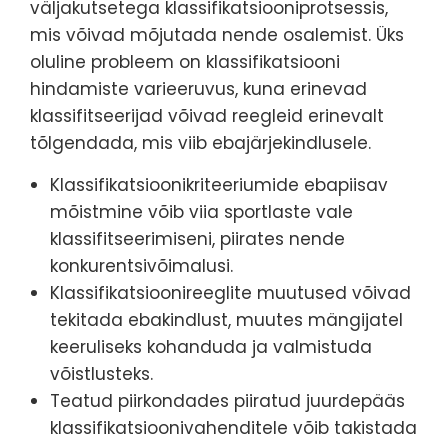
väljakutsetega klassifikatsiooniprotsessis,
mis võivad mõjutada nende osalemist. Üks
oluline probleem on klassifikatsiooni
hindamiste varieeruvus, kuna erinevad
klassifitseerijad võivad reegleid erinevalt
tõlgendada, mis viib ebajärjekindlusele.
Klassifikatsioonikriteeriumide ebapiisav
mõistmine võib viia sportlaste vale
klassifitseerimiseni, piirates nende
konkurentsivõimalusi.
Klassifikatsioonireeglite muutused võivad
tekitada ebakindlust, muutes mängijatel
keeruliseks kohanduda ja valmistuda
võistlusteks.
Teatud piirkondades piiratud juurdepääs
klassifikatsioonivahenditele võib takistada