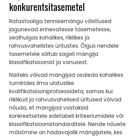
konkurentsitasemetel
Ratastooliga tennisemängu võistlused
jagunevad erinevatesse tasemetesse,
sealhulgas kohalikes, riiklikes ja
rahvusvahelistes üritustes. Õigus nendele
tasemetele sõltub sageli mängija
klassifikatsioonist ja vanusest.
Näiteks võivad mängijad osaleda kohalikes
turniirides ilma ulatuslike
kvalifikatsiooniprotsessideta, samas kui
riiklikud ja rahvusvahelised üritused võivad
nõuda, et mängijad vastaksid
konkreetsetele edetabeli kriteeriumidele või
klassifikatsioonistandarditele. Nende nõuete
mõistmine on hädavajalik mängijatele, kes