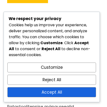
Lingid
We respect your privacy
Cookies help us improve your experience,
deliver personalized content, and analyze
Teave
traffic. You can choose which cookies to
Võta meiega ühendust
allow by clicking
Customize
. Click
Accept
All
to consent or
Reject All
to decline non-
Blogipostitused
essential cookies.
Kategooriad
Customize
Reject All
Ratastoolitennise ametlikud eeskirjad
Ratastoolitennise mängijate
Accept All
klassifikatsioonid
Ratastoolitennise mängureeglid