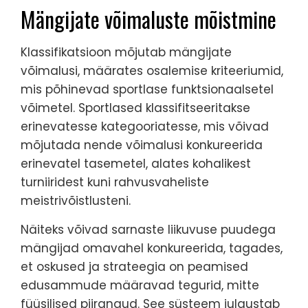
Mängijate võimaluste mõistmine
Klassifikatsioon mõjutab mängijate
võimalusi, määrates osalemise kriteeriumid,
mis põhinevad sportlase funktsionaalsetel
võimetel. Sportlased klassifitseeritakse
erinevatesse kategooriatesse, mis võivad
mõjutada nende võimalusi konkureerida
erinevatel tasemetel, alates kohalikest
turniiridest kuni rahvusvaheliste
meistrivõistlusteni.
Näiteks võivad sarnaste liikuvuse puudega
mängijad omavahel konkureerida, tagades,
et oskused ja strateegia on peamised
edusammude määravad tegurid, mitte
füüsilised piirangud. See süsteem julgustab