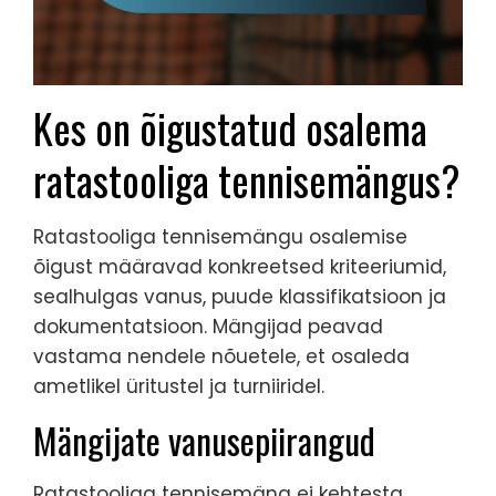
Kes on õigustatud osalema
ratastooliga tennisemängus?
Ratastooliga tennisemängu osalemise
õigust määravad konkreetsed kriteeriumid,
sealhulgas vanus, puude klassifikatsioon ja
dokumentatsioon. Mängijad peavad
vastama nendele nõuetele, et osaleda
ametlikel üritustel ja turniiridel.
Mängijate vanusepiirangud
Ratastooliga tennisemäng ei kehtesta