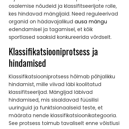
osalemise nõudeid ja klassifitseerijate rolle,
kes hindavad mängijaid. Need reguleerivad
organid on hädavajalikud
ausa mängu
edendamisel ja tagamisel, et kõik
sportlased saaksid konkureerida võrdselt.
Klassifikatsiooniprotsess ja
hindamised
Klassifikatsiooniprotsess hõlmab põhjalikku
hindamist, mille viivad läbi koolitatud
klassifitseerijad. Mängijad läbivad
hindamised, mis sisaldavad füüsilisi
uuringuid ja funktsionaalseid teste, et
määrata nende klassifikatsioonikategooria.
See protsess toimub tavaliselt enne võistlusi