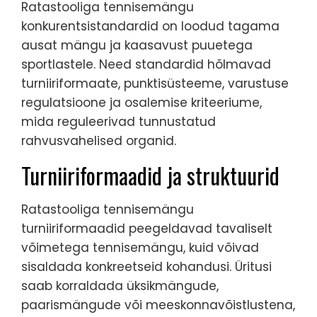
Ratastooliga tennisemängu
konkurentsistandardid on loodud tagama
ausat mängu ja kaasavust puuetega
sportlastele. Need standardid hõlmavad
turniiriformaate, punktisüsteeme, varustuse
regulatsioone ja osalemise kriteeriume,
mida reguleerivad tunnustatud
rahvusvahelised organid.
Turniiriformaadid ja struktuurid
Ratastooliga tennisemängu
turniiriformaadid peegeldavad tavaliselt
võimetega tennisemängu, kuid võivad
sisaldada konkreetseid kohandusi. Üritusi
saab korraldada üksikmängude,
paarismängude või meeskonnavõistlustena,